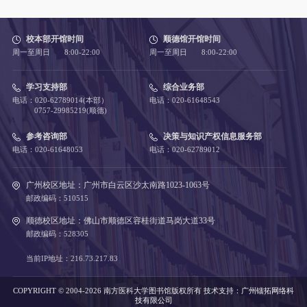
校本部开馆时间
顺德馆开馆时间
周一至周日 8:00-22:00
周一至周日 8:00-22:00
学习支持部
综合业务部
电话：020-62789014(本部）
电话：020-61648543
0757-29985219(顺德)
参考咨询部
决策与知识产权信息服务部
电话：020-61648053
电话：020-62789012
广州校区地址：广州市白云区沙太南路1023-1063号
邮政编码：510515
顺德校区地址：佛山市顺德区容桂街道马岗大道33号
邮政编码：528305
当前IP地址：216.73.217.83
COPYRIGHT © 2004-2026 南方医科大学图书馆版权所有
技术支持：
广州镭拓网络科
技有限公司