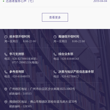
志愿者服务心声（七）
2019-04-04
查看更多
校本部开馆时间
顺德馆开馆时间
周一至周日 8:00-22:00
周一至周日 8:00-22:00
学习支持部
综合业务部
电话：020-62789014(本部）
电话：020-61648543
0757-29985219(顺德)
参考咨询部
决策与知识产权信息服务部
电话：020-61648053
电话：020-62789012
广州校区地址：广州市白云区沙太南路1023-1063号
邮政编码：510515
顺德校区地址：佛山市顺德区容桂街道马岗大道33号
邮政编码：528305