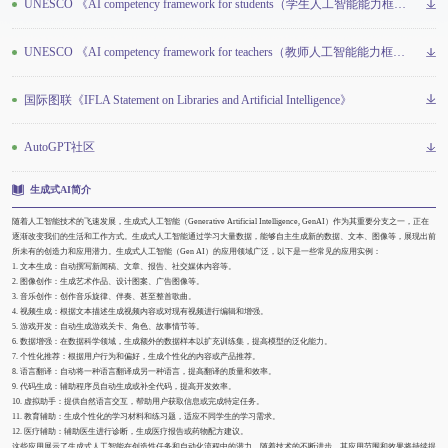
UNESCO 《AI competency framework for students（学生人工智能能力框架）》
UNESCO 《AI competency framework for teachers（教师人工智能能力框架）》
国际图联《IFLA Statement on Libraries and Artificial Intelligence》
AutoGPT社区
生成式AI简介
随着人工智能技术的飞速发展，生成式人工智能（Generative Artificial Intelligence, GenAI）作为其重要分支之一，正在
逐渐改变我们的生活和工作方式。生成式人工智能通过学习大量数据，能够自主生成新的数据、文本、图像等，展现出前
所未有的创造力和应用潜力。生成式人工智能（Gen AI）的应用领域广泛，以下是一些常见的应用实例：
1. 文本生成：自动撰写新闻稿、文章、报告、社交媒体内容等。
2. 图像创作：生成艺术作品、设计图案、广告图像等。
3. 音乐创作：创作音乐旋律、伴奏、甚至整首歌曲。
4. 视频生成：根据文本描述生成视频内容或对现有视频进行编辑和增强。
5. 游戏开发：自动生成游戏关卡、角色、故事情节等。
6. 数据增强：在数据科学领域，生成额外的数据样本以扩充训练集，提高模型的泛化能力。
7. 个性化推荐：根据用户行为和偏好，生成个性化的内容或产品推荐。
8. 语言翻译：自动将一种语言翻译成另一种语言，提高翻译的质量和效率。
9. 代码生成：辅助程序员自动生成或补全代码，提高开发效率。
10. 虚拟助手：提供自然语言交互，帮助用户获取信息或完成特定任务。
11. 教育辅助：生成个性化的学习材料和练习题，适应不同学生的学习需求。
12. 医疗辅助：辅助医生进行诊断，生成医疗报告或药物配方建议。
这些应用展示了生成式人工智能在创造性任务和自动化流程中的潜力，随着技术的不断进步，其应用范围和效果将持续提