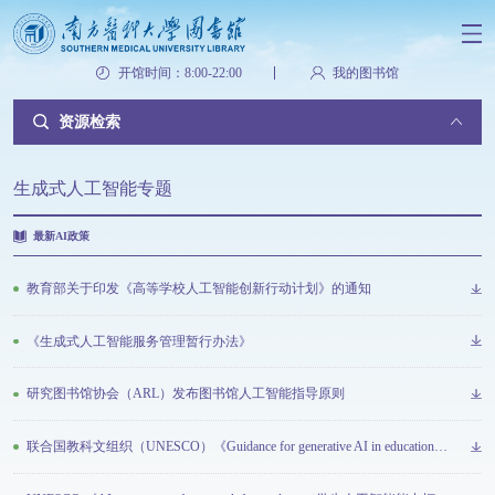
开馆时间：8:00-22:00
我的图书馆
资源检索
生成式人工智能专题
最新AI政策
教育部关于印发《高等学校人工智能创新行动计划》的通知
《生成式人工智能服务管理暂行办法》
研究图书馆协会（ARL）发布图书馆人工智能指导原则
联合国教科文组织（UNESCO）《Guidance for generative AI in education and research》