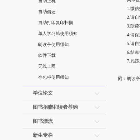
自助上机
1.微信扫
自助借还
2.请自
自助打印复印扫描
3.朗读
单人学习舱使用须知
4.请保
5.请自
朗读亭使用须知
6.结束
软件下载
7.凡违
无线上网
存包柜使用须知
附：朗读亭
学位论文
图书捐赠和读者荐购
图书漂流
新生专栏