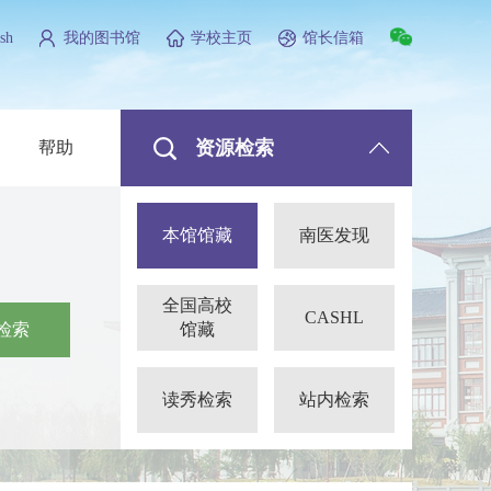
sh
我的图书馆
学校主页
馆长信箱
资源检索
帮助
本馆馆藏
南医发现
全国高校
CASHL
检索
馆藏
读秀检索
站内检索