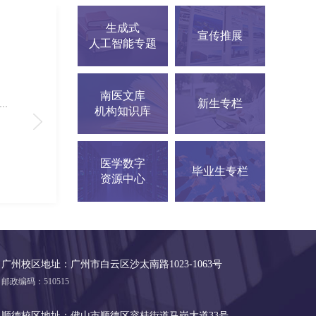
生成式
宣传推展
人工智能专题
乱世人心:历史十字路口的人性抉择
作者：押沙龙著
南医文库
新生专栏
本部馆-社科新书展示架（2楼） 顺德校区馆-顺德社科新书展示架（3楼）
馆藏地：校本部馆-社科新书展示架（2楼） 顺德校区馆-顺德社科新书展示架（3楼）
机构知识库
索书号：K820-53/10000
索书号：TS9
医学数字
毕业生专栏
资源中心
广州校区地址：广州市白云区沙太南路1023-1063号
邮政编码：510515
顺德校区地址：佛山市顺德区容桂街道马岗大道33号