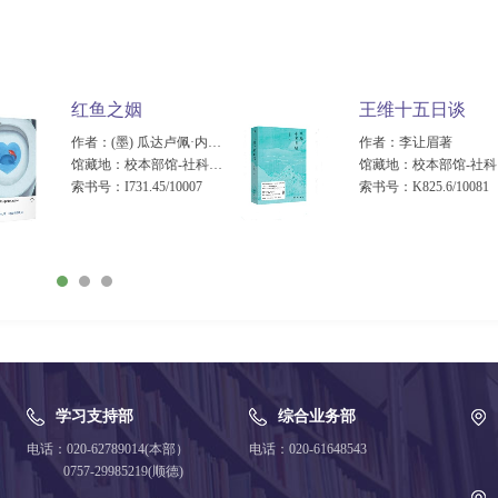
红鱼之姻
王维十五日谈
作者：(墨) 瓜达卢佩·内特尔著
作者：李让眉著
馆藏地：校本部馆-社科新书展示架（2楼） 顺德校区馆-顺德社科新书展示架（3楼）
馆藏地：校
索书号：I731.45/10007
索书号：K825.6/10081
学习支持部
综合业务部
电话：020-62789014(本部）
电话：020-61648543
0757-29985219(顺德)