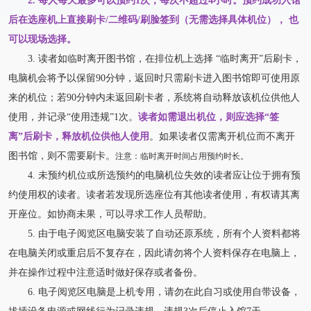
2. 每人每天最多可以预约1次，每次不超过4小时。预约成功入馆
后在选座机上直接刷卡/二维码/刷脸签到（无需选择具体机位）， 也
可以现场选择。
3. 读者如临时离开图书馆，在排位机上选择 “临时离开”后刷卡，
电脑机会将予以保留90分钟，返回时只需刷卡进入图书馆即可使用原
来的机位；若90分钟内未返回刷卡者，系统将自动释放该机位供他人
使用，并记录“使用违规”1次。
读者如需退出机位，则应选择“签
离”后刷卡，释放机位供他人使用
。如果读者仅需离开机位而不离开
图书馆，则不需要刷卡。
注意：临时离开时间占用预约时长。
4. 未预约机位或所选预约的电脑机位失效的读者应让位于拥有预
约使用权的读者。读者若发现所选座位有其他读者使用，有权请其离
开座位。如协商未果，可以寻求工作人员帮助。
5. 由于电子阅览区电脑安装了自动还原系统，所有个人资料都将
在电脑关闭或重启后不复存在，因此请勿将个人资料保存在电脑上，
并在操作过程中注意适时做好保存或者备份。
6. 电子阅览区电脑是上机专用，请勿在此自习或使用自带设备，