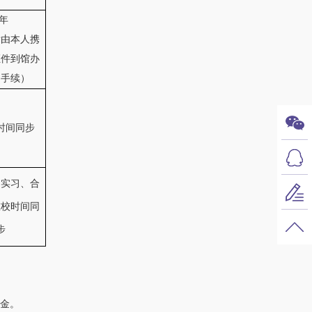
2年
后由本人携
证件到馆办
期手续）
时间同步
、实习、合
在
校时间同
步
金。