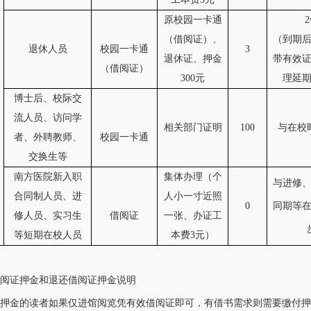
原校园一卡通
（借阅证）、
（到期
退休人员
校园一卡通
3
退休证、押金
带有效
（借阅证）
300元
理延
博士后、校际交
流人员、访问学
相关部门证明
100
与在校
者、外聘教师、
校园一卡通
交换生等
南方医院新入职
集体办理（个
与进修
合同制人员、进
人小一寸近照
0
同期等
修人员、实习生
借阅证
一张、办证工
等短期在校人员
本费3元）
证押金和退还借阅证押金说明
金的读者如果仅进馆阅览凭有效借阅证即可，有借书需求则需要缴付押