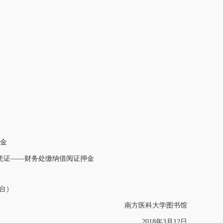
金
销凭证——财务处缴纳借阅证押金
务台）
南方医科大学图书馆
2018年3月12日