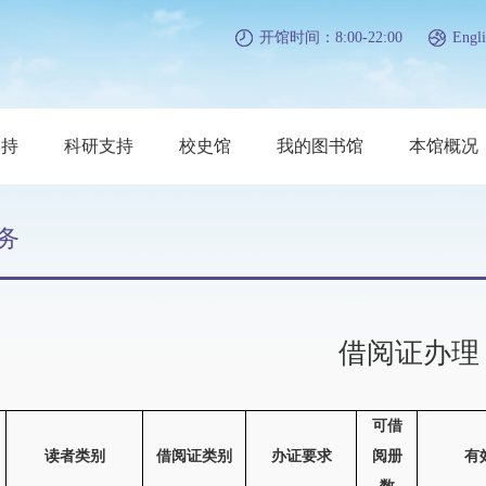
开馆时间：8:00-22:00
Engli
支持
科研支持
校史馆
我的图书馆
本馆概况
务
借阅证办理
可借
读者类别
借阅证类别
办证要求
阅册
有