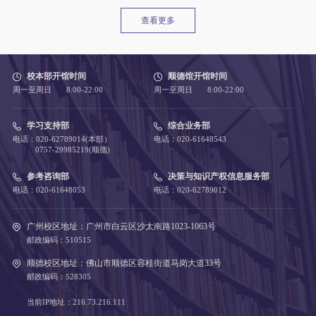
查看更多
校本部开馆时间
顺德馆开馆时间
周一至周日 8:00-22:00
周一至周日 8:00-22:00
学习支持部
综合业务部
电话：020-62789014(本部）
电话：020-61648543
0757-29985219(顺德)
参考咨询部
决策与知识产权信息服务部
电话：020-61648053
电话：020-62789012
广州校区地址：广州市白云区沙太南路1023-1063号
邮政编码：510515
顺德校区地址：佛山市顺德区容桂街道马岗大道33号
邮政编码：528305
当前IP地址：216.73.216.111