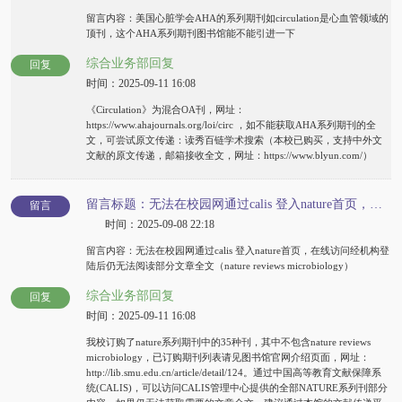
留言内容：美国心脏学会AHA的系列期刊如circulation是心血管领域的
顶刊，这个AHA系列期刊图书馆能不能引进一下
综合业务部回复
回复
时间：2025-09-11 16:08
《Circulation》为混合OA刊，网址：
https://www.ahajournals.org/loi/circ ，如不能获取AHA系列期刊的全
文，可尝试原文传递：读秀百链学术搜索（本校已购买，支持中外文
文献的原文传递，邮箱接收全文，网址：https://www.blyun.com/）
留言标题：无法在校园网通过calis 登入nature首页，在线访问经机构登陆后部分文章无法全文阅读
留言
时间：2025-09-08 22:18
留言内容：无法在校园网通过calis 登入nature首页，在线访问经机构登
陆后仍无法阅读部分文章全文（nature reviews microbiology）
综合业务部回复
回复
时间：2025-09-11 16:08
我校订购了nature系列期刊中的35种刊，其中不包含nature reviews
microbiology，已订购期刊列表请见图书馆官网介绍页面，网址：
http://lib.smu.edu.cn/article/detail/124。通过中国高等教育文献保障系
统(CALIS)，可以访问CALIS管理中心提供的全部NATURE系列刊部分