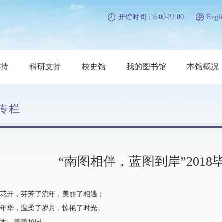
开馆时间：8:00-22:00
Engli
支持
科研支持
校史馆
我的图书馆
本馆概况
专栏
“南图相伴，蓝图到岸”201
开，芬芳了流年，美丽了相遇；
华，温柔了岁月，惊艳了时光。
，菁菁校园，