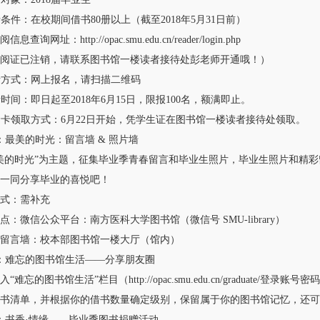
件：在校期间借书80册以上（截至2018年5月31日前）
网址：http://opac.smu.edu.cn/reader/login.php
证已注销，请联系图书馆一楼读者接待处彭老师开通哦！）
方式：网上报名，请扫描二维码
间：即日起至2018年6月15日，限报100名，额满即止。
领取方式：6月22日开始，凭学生证在图书馆一楼读者接待处领取。
美的时光：留言墙 & 照片墙
时光”为主题，征集毕业季青春留言和毕业生照片，毕业生照片和精彩留
同分享毕业的喜悦吧！
：需补充
微信公众平台：南方医科大学图书馆（微信号 SMU-library）
言墙：校本部图书馆一楼大厅（馆内）
难忘的图书馆生活——分享朋友圈
忘的图书馆生活”栏目（http://opac.smu.edu.cn/graduate
图书清单，并根据你的借书数量确定级别，保留属于你的图书馆记忆，还
书香·情缘——毕业季图书捐赠活动