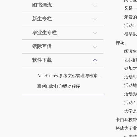
图书漂流
又是一年
亲爱的读者
新生专栏
活动1: 
毕业生专栏
很早以前
押花。
馆际互借
阅读生活，
软件下载
让我们一
参加对象：
NoteExpress参考文献管理与检索系统
活动时间：6
活动地点
联创自助打印驱动程序
活动形式
活动2. 
大学是读书
卡由我校钟
将成为毕业
n 申请对