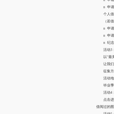
n 申请条
个人借阅信息查询
（若借阅
n 申请
n 申请时
n 纪念卡
活动3：最
以“最美的
让我们一
征集方式
活动地点：
毕业季留
活动4：
点击进入“难
借阅过的
活动5：