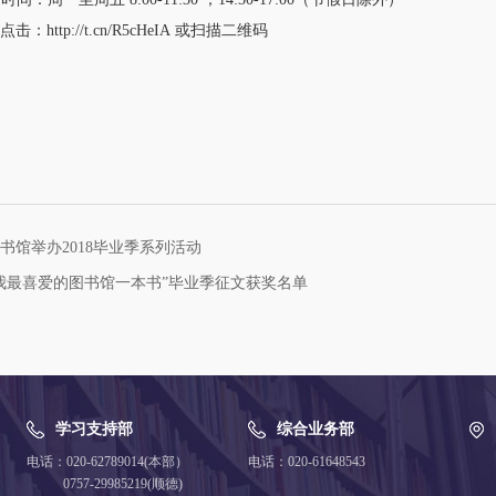
ttp://t.cn/R5cHeIA 或扫描二维码
书馆举办2018毕业季系列活动
我最喜爱的图书馆一本书”毕业季征文获奖名单
学习支持部
综合业务部
电话：020-62789014(本部）
电话：020-61648543
0757-29985219(顺德)