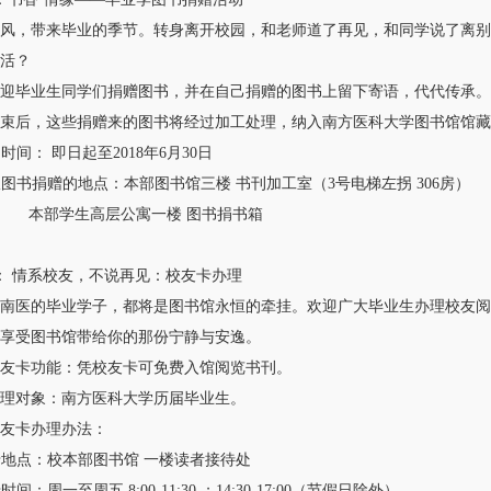
，带来毕业的季节。转身离开校园，和老师道了再见，和同学说了离别
活？
毕业生同学们捐赠图书，并在自己捐赠的图书上留下寄语，代代传承。
后，这些捐赠来的图书将经过加工处理，纳入南方医科大学图书馆馆藏
间： 即日起至2018年6月30日
书捐赠的地点：本部图书馆三楼 书刊加工室（3号电梯左拐 306房）
生高层公寓一楼 图书捐书箱
 情系校友，不说再见：校友卡办理
医的毕业学子，都将是图书馆永恒的牵挂。欢迎广大毕业生办理校友阅
享受图书馆带给你的那份宁静与安逸。
卡功能：凭校友卡可免费入馆阅览书刊。
对象：南方医科大学历届毕业生。
卡办理办法：
地点：校本部图书馆 一楼读者接待处
：周一至周五 8:00-11:30 ；14:30-17:00（节假日除外）