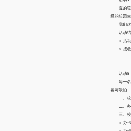
夏的暖风
经的校园生
我们欢迎
活动结束
n 活动时
n 接收图
本部学
活动6：
每一名南
容与淡泊，
一、校友
二、办理
三、校友
n 办卡
n 办卡时间