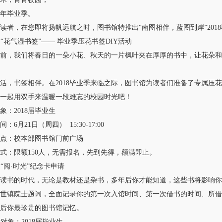
毕业季。
，在您即将扬帆远航之时，图书馆特推出“南图相伴，蓝图到岸”201
“花气湿书签”—— 毕业季压花书签DIY活动
，我们将春日的一朵小花、秋天的一片枫叶夹在厚厚的书中，让花朵和
书签相伴。在2018毕业季来临之际，图书馆为读者们准备了专属压花
起用双手来温暖一段难忘的校园时光吧！
2018届毕业生
月21日（周四） 15:30-17:00
：校本部图书馆门前广场
：限额150人，无需报名，先到先得，额满即止。
“阅·时光”纪念卡申请
的时代，无论是教材还是杂书，多年后你才能知道，这些书将影响你的一
世镇院士题词，全面记录你的第一次入馆时间、第一次借书的时间、所借
后你最珍贵的图书馆记忆。
象：2018届毕业生