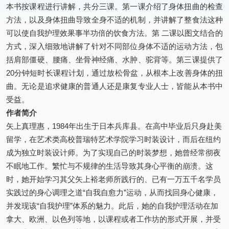
本书按课程进行讲解，共分三课。第一课介绍了身体扭曲的检查
方法，以及身体扭曲导致全身不适的机制，并讲解了整食法这种
可以使自我护理效果事半功倍的饮食方法。第 二课以图文结合的
方式，深入细致地讲解了针对不同部位身体不适的运动方法，包
括肩部僵硬、腰痛、坐骨神经痛、水肿、驼背等。第三课提供了
20分钟短时长课程计划，通过放松骨盆，从根本上改善身体的扭
曲。无论是追求健康的普通人还是康复专业人士，皆能从本书中
受益。
作者简介
矢上真理惠，1984年出生于日本兵库县。在高中毕业后只身赴美
留学，在艺术类高校普瑞特艺术学院学习时装设计，而后在纽约
成为独立时装设计师。为了实现自己的时装梦想，她曾经常彻夜
不眠地工作。繁忙与不规律的生活导致其身心平衡的崩溃。这
时，她开始学习其父矢上裕老师所践行的、已有一万五千名学员
实践过的身心调理之道“自我自愈力”运动，从而找回身心健康，
并发现该“自我护理”体系的魅力。此后，她的自我护理活动在加
拿大、欧洲、以色列等地，以课程或者工作坊的形式开展，并受