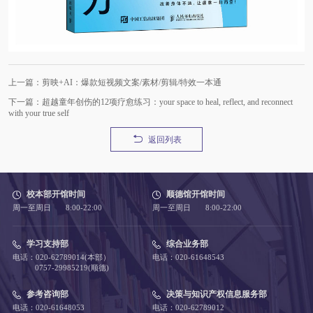
上一篇：剪映+AI：爆款短视频文案/素材/剪辑/特效一本通
下一篇：超越童年创伤的12项疗愈练习：your space to heal, reflect, and reconnect
with your true self
返回列表
校本部开馆时间
顺德馆开馆时间
周一至周日 8:00-22:00
周一至周日 8:00-22:00
学习支持部
综合业务部
电话：020-62789014(本部）
电话：020-61648543
0757-29985219(顺德)
参考咨询部
决策与知识产权信息服务部
电话：020-61648053
电话：020-62789012