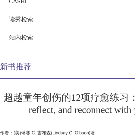
馆藏
CASHL
读秀检索
站内检索
新书推荐
超越童年创伤的12项疗愈练习：your s
reflect, and reconnect with 
作者：(美)琳赛·C. 吉布森(Lindsay C. Gibson)著