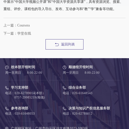
中展示“中国大学视频公开课”和“中国大学资源共享课”，具有资源浏览、搜索、
重组、评价、课程包的导入导出、发布、互动参与和“教”“学”兼备等功能。
上一篇：Coursera
下一篇：学堂在线
返回列表
校本部开馆时间
顺德馆开馆时间
周一至周日 8:00-22:00
周一至周日 8:00-22:00
学习支持部
综合业务部
电话：020-62789014(本部）
电话：020-61648543
0757-29985219(顺德)
参考咨询部
决策与知识产权信息服务部
电话：020-61648053
电话：020-62789012
广州校区地址：广州市白云区沙太南路1023-1063号