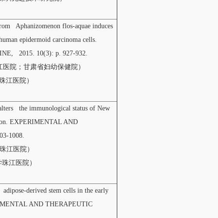
ce from Aphanizomenon flos-aquae induces
human epidermoid carcinoma cells.
 2015. 10(3): p. 927-932.
学珠江医院；甘肃省妇幼保健院）
学珠江医院）
 alters the immunological status of New
ntation. EXPERIMENTAL AND
03-1008.
大学珠江医院）
大学珠江医院）
adipose-derived stem cells in the early
 EXPERIMENTAL AND THERAPEUTIC