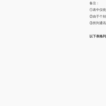
备注：
①表中仅统计
②由于个别
③所列通讯
以下表格列