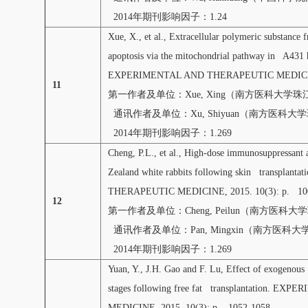
2014年期刊影响因子：1.24
Xue, X., et al., Extracellular polymeric substan
apoptosis via the mitochondrial pathway in A431 
EXPERIMENTAL AND THERAPEUTIC MEDICINE,
11
第一作者及单位：Xue, Xing（南方医科大
通讯作者及单位：Xu, Shiyuan（南方医科大
2014年期刊影响因子：1.269
Cheng, P.L., et al., High-dose immunosuppressant
Zealand white rabbits following skin transpla
THERAPEUTIC MEDICINE, 2015. 10(3): p. 10
12
第一作者及单位：Cheng, Peilun（南方医科
通讯作者及单位：Pan, Mingxin（南方医科
2014年期刊影响因子：1.269
Yuan, Y., J.H. Gao and F. Lu, Effect of exogenous 
stages following free fat transplantation.
MEDICINE, 2015. 10(3): p. 1052-1058.