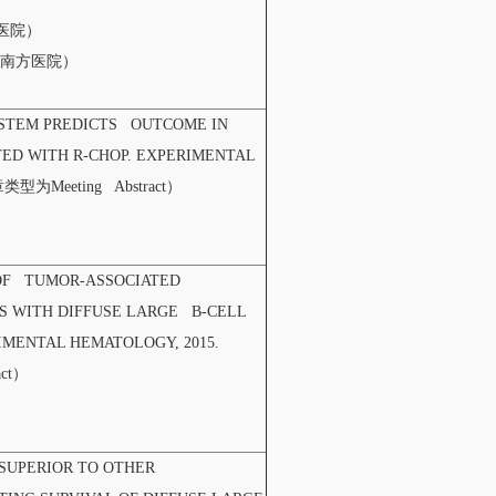
方医院）
大学南方医院）
SYSTEM PREDICTS OUTCOME IN
TED WITH R-CHOP. EXPERIMENTAL
文章类型为Meeting Abstract）
E OF TUMOR-ASSOCIATED
S WITH DIFFUSE LARGE B-CELL
MENTAL HEMATOLOGY, 2015.
act）
S SUPERIOR TO OTHER