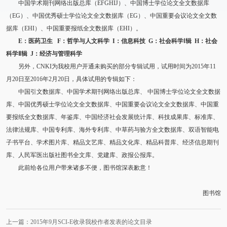
中国学术期刊网络出版总库（EFGHIJ）、中国博士学位论文全文数据库
（EG）、中国优秀硕士学位论文全文数据库（EG）、中国重要会议论文全文数
据库（EHI）、中国重要报纸全文数据库（EHI）。
E
：医药卫生
F
：哲学与人文科学
I
：信息科技
G
：社会科学
Ⅰ
辑
H
：社会
科学
Ⅱ
辑
J
：经济与管理科学
另外，CNKI为我校用户开通未购买的部分专辑试用，试用时间为2015年11
月20日至2016年2月20日，具体试用的专辑如下：
中国引文数据库、中国学术期刊网络出版总库、 中国博士学位论文全文数据
库、中国优秀硕士学位论文全文数据库、中国重要会议论文全文数据库、中国重
要报纸全文数据库、年鉴库、中国经济社会发展统计库、科技成果库、标准库、
法律法规库、中国专利库、海外专利库、中草药与验方全文数据库、双语智能电
子书平台、学术图片库、精品文艺库、精品文化库、精品科普库、经济信息期刊
库、人民军医出版社图书全文库、党建库、政报公报库。
此前给各位用户带来诸多不便，图书馆深表歉意！
图书馆
上一篇：2015年9月SCI-E收录我校作者发表的论文目录