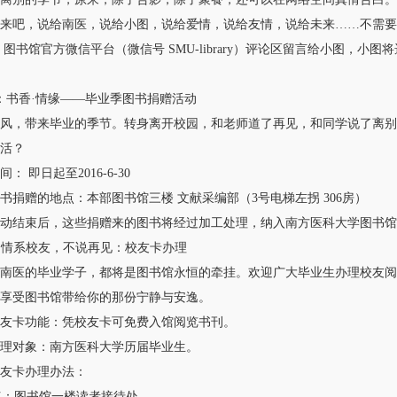
吧，说给南医，说给小图，说给爱情，说给友情，说给未来……不需要
书馆官方微信平台（微信号 SMU-library）评论区留言给小图，小
书香·情缘——毕业季图书捐赠活动
，带来毕业的季节。转身离开校园，和老师道了再见，和同学说了离别
活？
即日起至2016-6-30
赠的地点：本部图书馆三楼 文献采编部（3号电梯左拐 306房）
结束后，这些捐赠来的图书将经过加工处理，纳入南方医科大学图书馆
 情系校友，不说再见：校友卡办理
医的毕业学子，都将是图书馆永恒的牵挂。欢迎广大毕业生办理校友阅
享受图书馆带给你的那份宁静与安逸。
卡功能：凭校友卡可免费入馆阅览书刊。
对象：南方医科大学历届毕业生。
卡办理办法：
：图书馆一楼读者接待处