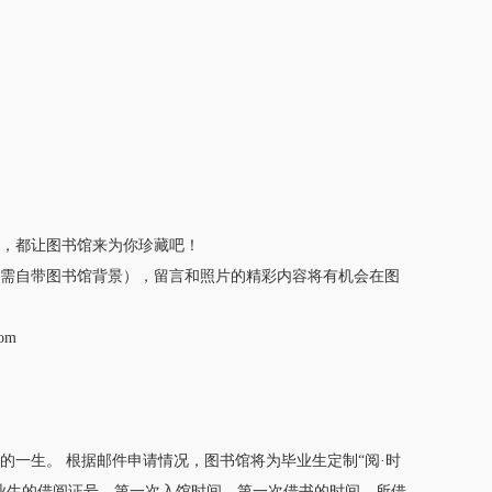
，都让图书馆来为你珍藏吧！
需自带图书馆背景），留言和照片的精彩内容将有机会在图
om
一生。 根据邮件申请情况，图书馆将为毕业生定制“阅·时
业生的借阅证号、第一次入馆时间、第一次借书的时间、所借