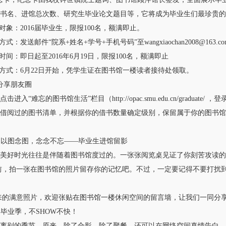
书名、进馆总次数、研究生毕业论文题目等，它将成为毕业生们最珍贵的
象：2016届毕业生，限报100名，额满即止。
：发送邮件“院系+姓名+学号+手机号码”至wangxiaochan2008@163
间：即日起至2016年6月19日，限报100名，额满即止
式：6月22日开始，凭学生证在图书馆一楼读者接待处领取。
享朋友圈
入“难忘的图书馆生活”栏目（http://opac.smu.edu.cn/gradu
借阅过的图书清单，并根据你的借书数量确定级别，保留属于你的图书馆
 以图念图，念念不忘——毕业生进馆留影
好时光往往是伴随着图书馆度过的。一张张阅览桌见证了你刻苦攻读的
拍一张在图书馆的照片留存你的记忆吧。不过，一定要记得不要打扰到
满意照片，欢迎张贴在图书馆一楼休闲空间的留言墙，让我们一同分享
毕业季，不SHOW不快！
别的季节，原来，除了合影，除了聚餐，还可以在网络空间真情告白。