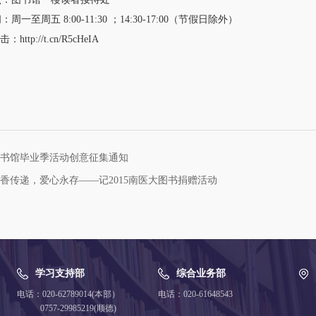
至周五 8:00-11:30 ；14:30-17:00（节假日除外）
tp://t.cn/R5cHeIA
书馆毕业季活动创意征集通知
香传递，爱心永存——记2015南医大图书捐赠活动
学习支持部
综合业务部
电话：020-62789014(本部）
电话：020-61648543
0757-29985219(顺德)