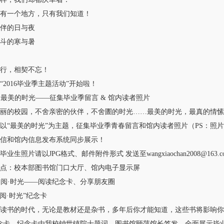
一个地方，只有我们知道！
的日与夜
的寒与暑
，相契不忘！
016毕业季主题活动”开始啦！
最美的时光——征集毕业季留言 & 馆内读者照片
的校园，不舍亲密的伙伴，不舍圕的时光……最美的时光，最真的情愫
最美的时光”为主题，征集毕业季青春留言和馆内读者照片（PS：照片
信和馆内信息发布系统同步展示！
照片请以JPG格式、邮件附件形式 发送至wangxiaochan2008@163.c
：校本部图书馆门口大厅、馆内电子显示屏
阅·时光——阅读纪念卡、分享朋友圈
·时光”纪念卡
书的时代，无论是教材还是杂书，多年后你才能知道，这些书将影响你的
念卡，纪念卡由我校钟世镇院士题词、图书馆顾萍馆长签发，全面展示毕