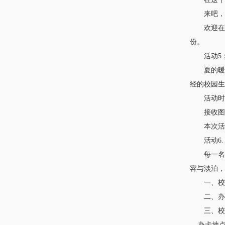
来吧，来
欢迎在 图
份。
活动5：
夏的暖风
经的校园生
活动时间： 
接收图书捐
本次活动
活动6.
每一名南
容与淡泊，
一、校友
二、办理
三、校友
办卡地点