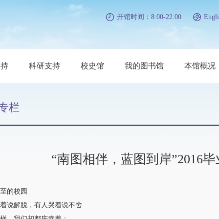
开馆时间：8:00-22:00
Engli
支持
科研支持
校史馆
我的图书馆
本馆概况
专栏
“南图相伴，蓝图到岸”2016
至的校园
说解脱，有人哭着说不舍
，我们却都庆幸着：