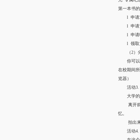
第一本书的
l 申请对
l 申请方式
l 申请时
l 领取方
（2）分
你可以点击进
在校期间所
览器）
活动3.
大学的美
离开前，
忆。
拍出来的
活动4. 
在这个离