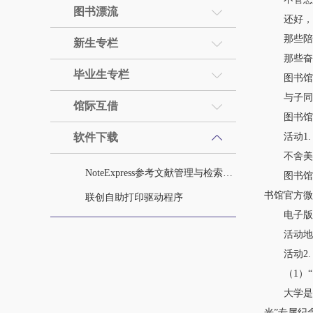
图书漂流
还好，有
那些陪伴
新生专栏
那些奋斗
毕业生专栏
图书馆
与子同行
馆际互借
图书馆“2
软件下载
活动1. 
不舍美丽
NoteExpress参考文献管理与检索系统
图书馆以“
书馆官方微
联创自助打印驱动程序
电子版毕业生
活动地点
活动2. 
（1）“阅
大学是读
光”专属纪