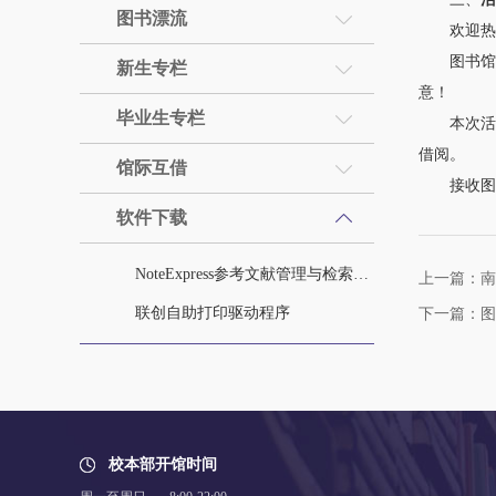
图书漂流
欢迎热心公
图书馆将
新生专栏
意！
毕业生专栏
本次活动
借阅。
馆际互借
接收图书
软件下载
NoteExpress参考文献管理与检索系统
上一篇：南
联创自助打印驱动程序
下一篇：图
校本部开馆时间