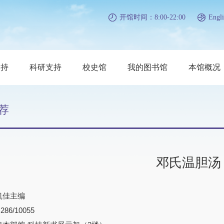
开馆时间：8:00-22:00
Engli
支持
科研支持
校史馆
我的图书馆
本馆概况
荐
邓氏温胆汤
凯佳主编
86/10055