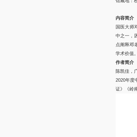
馆藏地：
内容简介
国医大师
中之一，
点阐释邓
学术价值
作者简介
陈凯佳，
2020
证》《岭