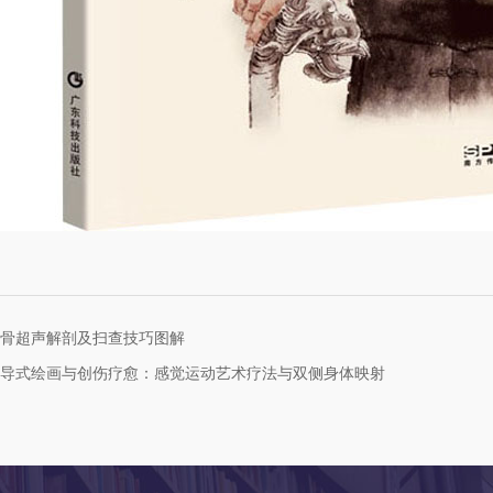
骨超声解剖及扫查技巧图解
导式绘画与创伤疗愈：感觉运动艺术疗法与双侧身体映射