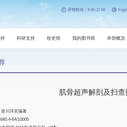
开馆时间：8:00-22:00
Engli
支持
科研支持
校史馆
我的图书馆
本馆概况
荐
肌骨超声解剖及扫查
) 皆川洋至编著
0.4-64/10005