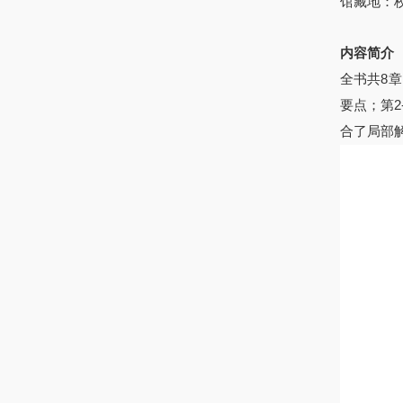
馆藏地：
内容简介
全书共8
要点；第
合了局部