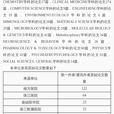
CHEMISTRY学科的论文
27
篇，CLINICAL MEDICINE学科的论文
274
篇，COMPUTER SCIENCE学科的论文9篇，ENGINEERING学科的论
文
19
篇，ENVIRONMENT/ECOLOGY学科的论文
6
篇，
IMMUNOLOGY学科的论文
28
篇，MATERIALS SCIENCE学科的论文
29
篇，MICROBIOLOGY学科的论文
18
篇，MOLECULAR BIOLOGY
& GENETICS学科的论文
42
篇，Multidisciplinary学科的论文
34
篇，
NEUROSCIENCE & BEHAVIOR学科的论文
26
篇，
PHARMACOLOGY & TOXICOLOGY学科的论文
60
篇，PHYSICS学
科的论文
10
篇，PSYCHIATRY/PSYCHOLOGY学科的论文10篇，
SOCIAL SCIENCES, GENERAL学科的论文14篇。
各单位发表原始论文数量如下：
第一作者/通讯作者原始论文数
来源单位
量
122
南方医院
64
珠江医院
23
基础医学院
15
第三附属医院