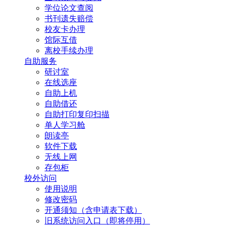
学位论文查阅
书刊遗失赔偿
校友卡办理
馆际互借
离校手续办理
自助服务
研讨室
在线选座
自助上机
自助借还
自助打印复印扫描
单人学习舱
朗读亭
软件下载
无线上网
存包柜
校外访问
使用说明
修改密码
开通须知（含申请表下载）
旧系统访问入口（即将停用）