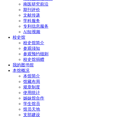
南医研究前沿
期刊评价
文献传递
学科服务
专利信息服务
AI短视频
校史馆
校史馆简介
参观须知
参观预约细则
校史馆捐赠
我的图书馆
本馆概况
本馆简介
馆藏布局
规章制度
使用统计
姊妹馆合作
学生馆员
馆员天地
支部建设