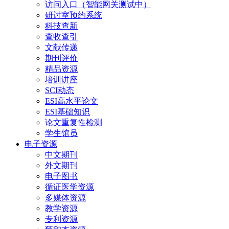
访问入口（智能网关测试中）
研讨室预约系统
科技查新
查收查引
文献传递
期刊评价
精品资源
培训讲座
SCI动态
ESI高水平论文
ESI基础知识
论文重复性检测
学生馆员
电子资源
中文期刊
外文期刊
电子图书
循证医学资源
多媒体资源
教学资源
专利资源