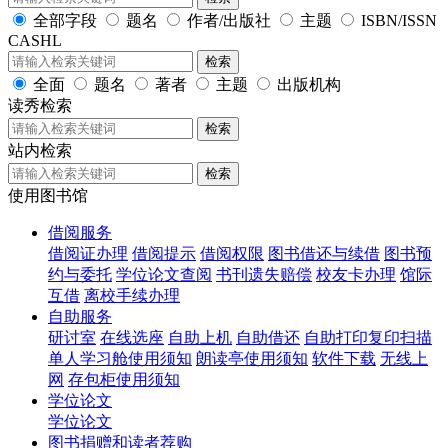
全部字段
题名
作者/出版社
主题
ISBN/ISSN
CASHL
检索
全面
题名
著者
主题
出版机构
读秀检索
检索
站内检索
检索
使用图书馆
借阅服务
借阅证办理
借阅提示
借阅权限
图书借还与续借
图书预
约与委托
学位论文查阅
书刊遗失赔偿
校友卡办理
馆际
互借
离校手续办理
自助服务
研讨室
在线选座
自助上机
自助借还
自助打印复印扫描
单人学习舱使用须知
朗读亭使用须知
软件下载
无线上
网
存包柜使用须知
学位论文
学位论文
图书捐赠和读者荐购