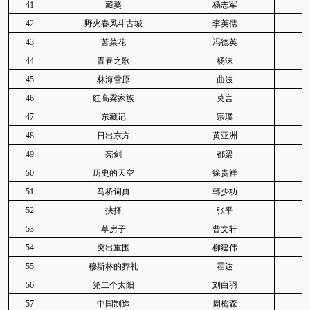
41
藏獒
杨志军
42
野火春风斗古城
李英儒
43
苦菜花
冯德英
44
青春之歌
杨沫
45
林海雪原
曲波
46
红高粱家族
莫言
I2
47
东藏记
宗璞
48
日出东方
黄亚洲
49
亮剑
都梁
50
历史的天空
徐贵祥
I
51
马桥词典
韩少功
I
52
抉择
张平
53
草房子
曹文轩
I2
54
突出重围
柳建伟
I
55
穆斯林的葬礼
霍达
56
第二个太阳
刘白羽
I
57
中国制造
周梅森