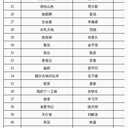
25
湖光山色
周大新
I
26
狼图腾
姜戎
I
27
生命册
李佩甫
I2
28
水乳大地
范稳
I
29
焦裕禄
何香久
30
繁花
金宇澄
I2
31
装台
陈彦
I2
32
黄雀记
苏童
I2
33
秦腔
贾平凹
34
额尔古纳河右岸
迟子建
I2
35
暗算
麦家
36
我的丁一之旅
史铁生
I2
37
推拿
毕飞宇
I2
38
省委书记
陆天明
39
天行者
刘醒龙
I2
40
笨花
铁凝
I