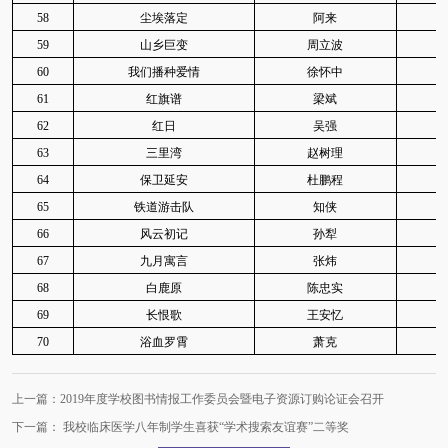
58
尘埃落定
阿来
I
59
山乡巨变
周立波
60
我们播种爱情
徐怀中
61
红旗谱
梁斌
62
红日
吴强
I
63
三里湾
赵树理
64
保卫延安
杜鹏程
I
65
铁道游击队
知侠
66
风云初记
孙犁
67
九月寓言
张炜
I2
68
白鹿原
陈忠实
69
长恨歌
王安忆
I
70
浴血罗霄
萧克
I2
上一篇：2019年度学校图书情报工作委员会暨电子资源订购论证会召开
下一篇： 我校临床医学八年制学生喜获“学术搜索友谊赛”二等奖