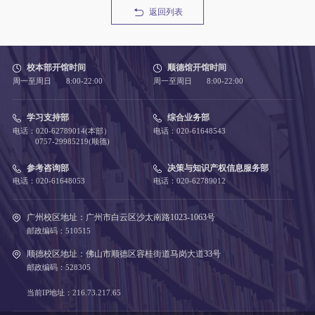
返回列表
校本部开馆时间
顺德馆开馆时间
周一至周日 8:00-22:00
周一至周日 8:00-22:00
学习支持部
综合业务部
电话：020-62789014(本部）
电话：020-61648543
0757-29985219(顺德)
参考咨询部
决策与知识产权信息服务部
电话：020-61648053
电话：020-62789012
广州校区地址：广州市白云区沙太南路1023-1063号
邮政编码：510515
顺德校区地址：佛山市顺德区容桂街道马岗大道33号
邮政编码：528305
当前IP地址：216.73.217.65