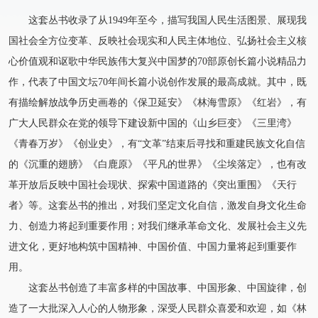
这套丛书收录了从1949年至今，描写我国人民生活图景、展现我
国社会全方位变革、反映社会现实和人民主体地位、弘扬社会主义核
心价值观和讴歌中华民族伟大复兴中国梦的70部原创长篇小说精品力
作，代表了中国文坛70年间长篇小说创作发展的最高成就。其中，既
有描绘解放战争历史画卷的《保卫延安》《林海雪原》《红岩》，有
广大人民群众在党的领导下建设新中国的《山乡巨变》《三里湾》
《青春万岁》《创业史》，有“文革”结束后寻找和重建民族文化自信
的《沉重的翅膀》《白鹿原》《平凡的世界》《尘埃落定》，也有改
革开放后反映中国社会现状、探索中国道路的《突出重围》《天行
者》等。这套丛书的推出，对我们坚定文化自信，激发自身文化生命
力、创造力将起到重要作用；对我们继承革命文化、发展社会主义先
进文化，更好地构筑中国精神、中国价值、中国力量将起到重要作
用。
这套丛书创造了丰富多样的中国故事、中国形象、中国旋律，创
造了一大批深入人心的人物形象，深受人民群众喜爱和欢迎，如《林