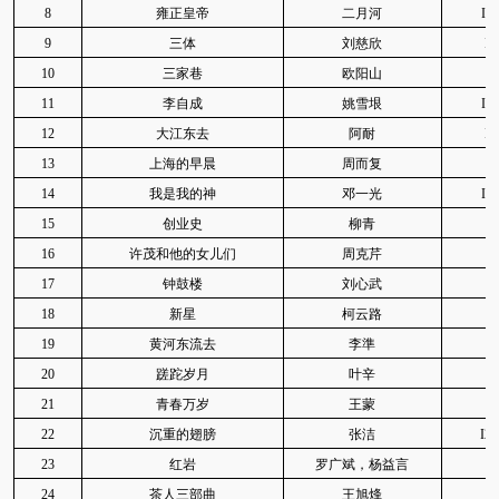
8
雍正皇帝
二月河
I2
9
三体
刘慈欣
I2
10
三家巷
欧阳山
11
李自成
姚雪垠
I2
12
大江东去
阿耐
I2
13
上海的早晨
周而复
I
14
我是我的神
邓一光
I2
15
创业史
柳青
I
16
许茂和他的女儿们
周克芹
I
17
钟鼓楼
刘心武
18
新星
柯云路
19
黄河东流去
李準
20
蹉跎岁月
叶辛
I
21
青春万岁
王蒙
22
沉重的翅膀
张洁
I2
23
红岩
罗广斌，杨益言
24
茶人三部曲
王旭烽
I