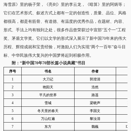
海雪原》里的杨子荣，《亮剑》里的李云龙，《暗算》里的阿炳等；
它们在艺术形式、叙述方式上都有一定的创造性，质量、品位、风格
都很高，都是有筋骨、有道德、有温度的优秀作品，在题材、内容、
形式、手法上均有独到之处，很多作品曾荣获过中宣部“五个一”工程
奖、茅盾文学奖。它们以文学的形式深入展示了新中国70年来的伟大
历程、辉煌成就和宝贵经验，对激励人们为实现“两个一百年”奋斗目
标、中华民族伟大复兴的中国梦将起到积极作用。
附：“新中国70年70部长篇小说典藏”书目
序号
书名
作者
1
大刀记
郭澄清
I
2
艳阳天
浩然
I
3
平凡的世界
路遥
I
4
雪城
梁晓声
I2
5
冬天里的春天
李国文
I
6
万山红遍
黎汝清
I
7
东方
魏巍
I24