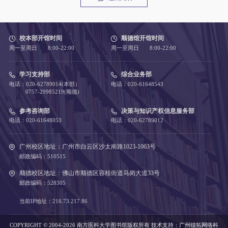
校本部开馆时间
顺德馆开馆时间
周一至周日 8:00-22:00
周一至周日 8:00-22:00
学习支持部
综合业务部
电话：020-62789014(本部）
电话：020-61648543
0757-29985219(顺德)
参考咨询部
决策与知识产权信息服务部
电话：020-61648053
电话：020-62789012
广州校区地址：广州市白云区沙太南路1023-1063号
邮政编码：510515
顺德校区地址：佛山市顺德区容桂街道马岗大道33号
邮政编码：528305
当前IP地址：216.73.217.86
COPYRIGHT © 2004-2026 南方医科大学图书馆版权所有
技术支持：
广州镭拓网络科