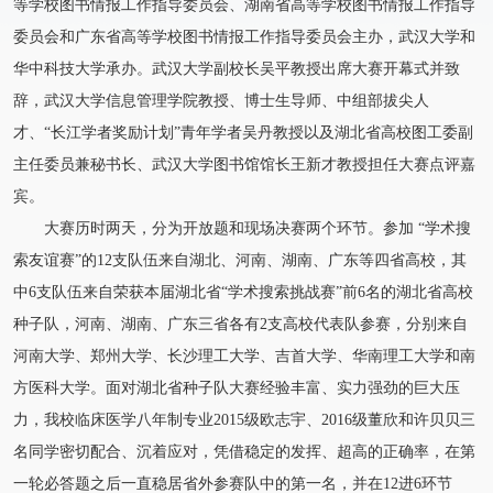
等学校图书情报工作指导委员会、湖南省高等学校图书情报工作指导
委员会和广东省高等学校图书情报工作指导委员会主办，武汉大学和
华中科技大学承办。武汉大学副校长吴平教授出席大赛开幕式并致
辞，武汉大学信息管理学院教授、博士生导师、中组部拔尖人
才、“长江学者奖励计划”青年学者吴丹教授以及湖北省高校图工委副
主任委员兼秘书长、武汉大学图书馆馆长王新才教授担任大赛点评嘉
宾。
大赛历时两天，分为开放题和现场决赛两个环节。参加 “学术搜
索友谊赛”的12支队伍来自湖北、河南、湖南、广东等四省高校，其
中6支队伍来自荣获本届湖北省“学术搜索挑战赛”前6名的湖北省高校
种子队，河南、湖南、广东三省各有2支高校代表队参赛，分别来自
河南大学、郑州大学、长沙理工大学、吉首大学、华南理工大学和南
方医科大学。面对湖北省种子队大赛经验丰富、实力强劲的巨大压
力，我校临床医学八年制专业2015级欧志宇、2016级董欣和许贝贝三
名同学密切配合、沉着应对，凭借稳定的发挥、超高的正确率，在第
一轮必答题之后一直稳居省外参赛队中的第一名，并在12进6环节