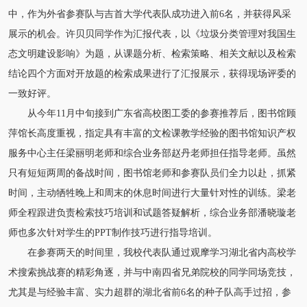
中，作为外省参赛队与吉首大学代表队成功进入前6名，并获得风采
展示的机会。许贝贝同学作为汇报代表，以《垃圾分类管理对我国生
态文明建设影响》为题，从课题分析、检索策略、相关文献以及检索
结论四个方面对开放题的检索成果进行了汇报展示，获得现场评委的
一致好评。
从今年11月中旬接到广东省高校图工委的参赛推荐后，图书馆顾
萍馆长高度重视，指定具有丰富的文检课教学经验的图书馆知识产权
服务中心主任梁丽明老师和综合业务部赵丹老师担任指导老师。虽然
只有短短两周的备战时间，图书馆老师和参赛队员们全力以赴，抓紧
时间，主动牺牲晚上和周末的休息时间进行大量针对性的训练。梁老
师全程跟进负责检索技巧培训和试题答疑解析，综合业务部潘晓璇老
师也多次针对学生的PPT制作技巧进行指导培训。
在参赛两天的时间里，我校代表队通过观摩学习湖北省内高校学
术搜索挑战赛的精彩角逐，并与中南四省兄弟院校的同学同场竞技，
尤其是与经验丰富、实力超群的湖北省前6名的种子队高手过招，参