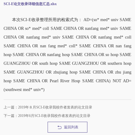
SCI-E论文收录详细信息汇总.xlsx
本次SCI-E收录整理所用的检索式为： AD=(so* med* univ SAME
CHINA OR so* med* coll SAME CHINA OR nanfang med* univ SAME
CHINA OR nanfang med* univ SAME CHINA OR nanfang med* coll
SAME CHINA OR nan fang med* coll* SAME CHINA OR nan fang
hosp SAME CHINA OR nanfang hosp SAME CHINA OR so hosp SAME
GUANGZHOU OR south hosp SAME GUANGZHOU OR southern hosp
SAME GUANGZHOU OR zhujiang hosp SAME CHINA OR zhu jiang
hosp SAME CHINA OR Pearl River Hosp SAME CHINA) NOT AD=
(southwest med* univ*)
上一篇：2019年８月SCI-E收录我校作者发表的论文目录
下一篇：2019年6月SCI-E收录我校作者发表的论文目录
返回列表