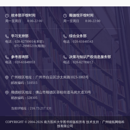
校本部开馆时间
顺德馆开馆时间
周一至周日 8:00-22:00
周一至周日 8:00-22:00
学习支持部
综合业务部
电话：020-62789014(本部）
电话：020-61648543
0757-29985219(顺德)
参考咨询部
决策与知识产权信息服务部
电话：020-61648053
电话：020-62789012
广州校区地址：广州市白云区沙太南路1023-1063号
邮政编码：510515
顺德校区地址：佛山市顺德区容桂街道马岗大道33号
邮政编码：528305
当前IP地址：216.73.217.131
COPYRIGHT © 2004-2026 南方医科大学图书馆版权所有
技术支持：
广州镭拓网络科
技有限公司