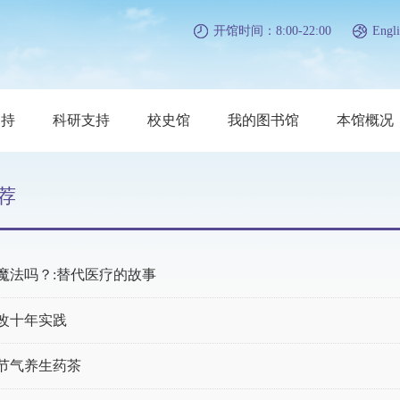
开馆时间：8:00-22:00
Engli
支持
科研支持
校史馆
我的图书馆
本馆概况
荐
魔法吗？:替代医疗的故事
改十年实践
节气养生药茶