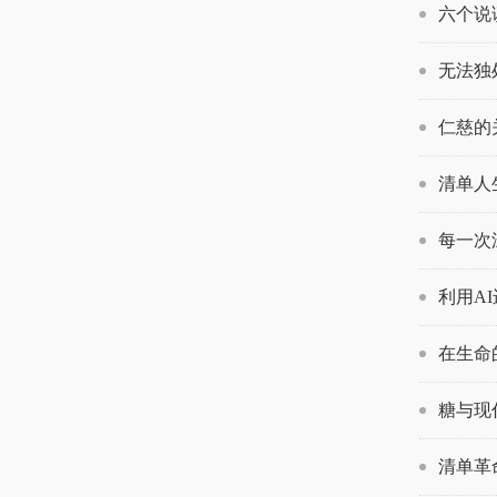
六个说
无法独
仁慈的
清单人
每一次
利用AI
在生命
糖与现
清单革