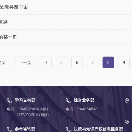
深渊:吴谢宇案
道路
的某一刻
首页
上一页
4
5
6
7
8
9
学习支持部
综合业务部
电话：020-62789014(本部）
电话：020-61648543
0757-29985219(顺德)
参考咨询部
决策与知识产权信息服务部