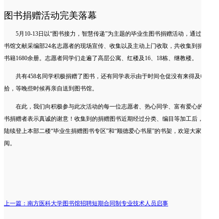
图书捐赠活动完美落幕
5月10-13日以“图书接力，智慧传递”为主题的毕业生图书捐赠活动，通过图
书馆文献采编部24名志愿者的现场宣传、收集以及主动上门收取，共收集到捐赠
书籍1680余册。志愿者同学们走遍了高层公寓、红楼及16、18栋、继教楼。
共有458名同学积极捐赠了图书，还有同学表示由于时间仓促没有来得及收
拾，等晚些时候再亲自送到图书馆。
在此，我们向积极参与此次活动的每一位志愿者、热心同学、富有爱心的图
书捐赠者表示真诚的谢意！收集到的捐赠图书近期经过分类、编目等加工后，将
陆续登上本部二楼“毕业生捐赠图书专区”和“顺德爱心书屋”的书架，欢迎大家借
阅。
上一篇：南方医科大学图书馆招聘短期合同制专业技术人员启事