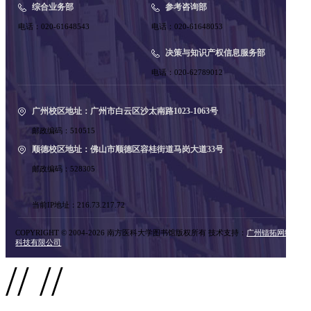
综合业务部
参考咨询部
电话：020-61648543
电话：020-61648053
决策与知识产权信息服务部
电话：020-62789012
广州校区地址：广州市白云区沙太南路1023-1063号
邮政编码：510515
顺德校区地址：佛山市顺德区容桂街道马岗大道33号
邮政编码：528305
当前IP地址：216.73.217.72
COPYRIGHT © 2004-2026 南方医科大学图书馆版权所有
技术支持：
广州镭拓网络
科技有限公司
//
//