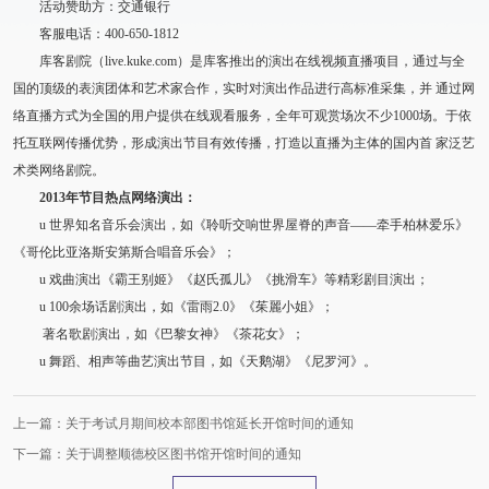
活动赞助方：交通银行
客服电话：400-650-1812
库客剧院（live.kuke.com）是库客推出的演出在线视频直播项目，通过与全
国的顶级的表演团体和艺术家合作，实时对演出作品进行高标准采集，并 通过网
络直播方式为全国的用户提供在线观看服务，全年可观赏场次不少1000场。于依
托互联网传播优势，形成演出节目有效传播，打造以直播为主体的国内首 家泛艺
术类网络剧院。
2013
年节目热点网络演出：
u 世界知名音乐会演出，如《聆听交响世界屋脊的声音——牵手柏林爱乐》
《哥伦比亚洛斯安第斯合唱音乐会》；
u 戏曲演出《霸王别姬》《赵氏孤儿》《挑滑车》等精彩剧目演出；
u 100余场话剧演出，如《雷雨2.0》《茱麗小姐》；
著名歌剧演出，如《巴黎女神》《茶花女》；
u 舞蹈、相声等曲艺演出节目，如《天鹅湖》《尼罗河》。
上一篇：关于考试月期间校本部图书馆延长开馆时间的通知
下一篇：关于调整顺德校区图书馆开馆时间的通知