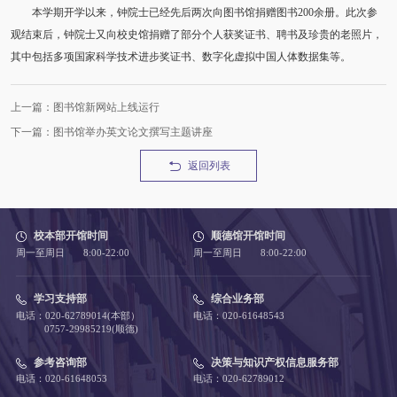
本学期开学以来，钟院士已经先后两次向图书馆捐赠图书200余册。此次参
观结束后，钟院士又向校史馆捐赠了部分个人获奖证书、聘书及珍贵的老照片，
其中包括多项国家科学技术进步奖证书、数字化虚拟中国人体数据集等。
上一篇：图书馆新网站上线运行
下一篇：图书馆举办英文论文撰写主题讲座
返回列表
校本部开馆时间
顺德馆开馆时间
周一至周日 8:00-22:00
周一至周日 8:00-22:00
学习支持部
综合业务部
电话：020-62789014(本部）
电话：020-61648543
0757-29985219(顺德)
参考咨询部
决策与知识产权信息服务部
电话：020-61648053
电话：020-62789012