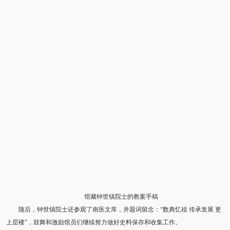
馆藏钟世镇院士的教案手稿
随后，钟世镇院士还参观了南医文库，并题词留念：“数典忆祖 传承发展 更
上层楼”，鼓舞和激励馆员们继续努力做好史料保存和收集工作。