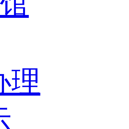
馆
办理
示