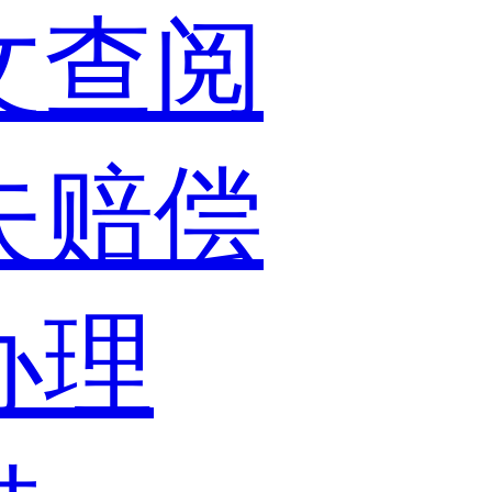
文查阅
失赔偿
办理