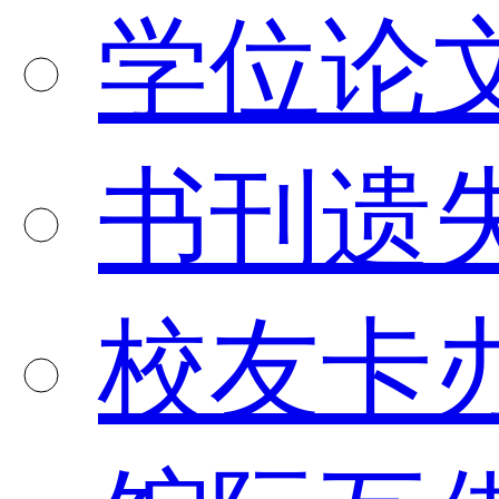
学位论
书刊遗
校友卡