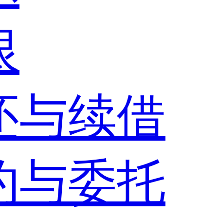
限
还与续借
约与委托