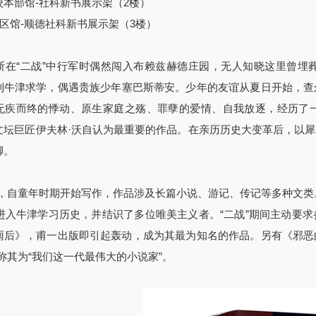
校本部馆-社科新书展示架（2楼）
区馆-顺德社科新书展示架（3楼）
斯在“二战”中行军时偶然闯入布赖兹赫德庄园，无人知晓这里曾埋
到牛津求学，偶遇贵族少年塞巴斯蒂安。少年的友谊从夏日开始，查
无疾而终的悸动、原生家庭之殇、罪孽的爱情、自我放逐，经历了
文坛巨匠伊夫林·沃自认为最重要的作品。在亲历历史大变革后，以
脚。
沃，自童年时期开始写作，作品涉及长篇小说、游记、传记等多种文类
进入牛津学习历史，并结识了多位唯美主义者。“二战”期间主动要
雨后》，甫一出版即引起轰动，成为其最为知名的作品。另有《邪恶
称其为“我们这一代最伟大的小说家”。