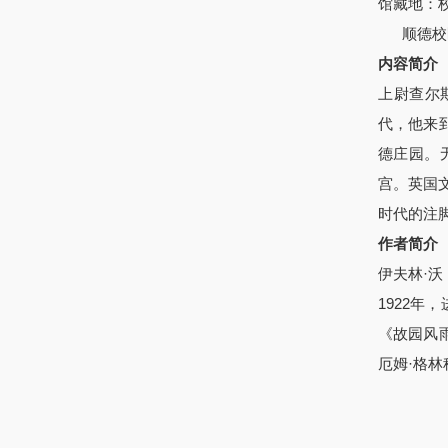
馆藏地：
顺德校
内容简介
上尉查尔
代，他来
德庄园。
宫。英国
时代的注
作者简介
伊夫林·
1922
年，
《故园风
厄姆·格林