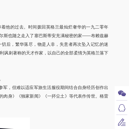
葬着他的过去。时间拨回英格兰最灿烂奢华的一九二零年
尔斯也随之走入了塞巴斯蒂安充满秘密的家——布赖兹赫
一切后，繁华落尽，物是人非，失意者再次坠入记忆的迷
犀利讽刺著称的天才作家，以自己的全部柔情为英格兰落下
。
求参军，但难以适应军旅生活服役期间结合自身经历创作出
的肉身》《独家新闻》《一抔尘土》等代表作传世。格雷