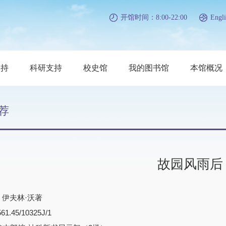
开馆时间：8:00-22:00
Engli
支持
科研支持
校史馆
我的图书馆
本馆概况
荐
故园风雨后
) 伊夫林·沃著
.45/10325J/1