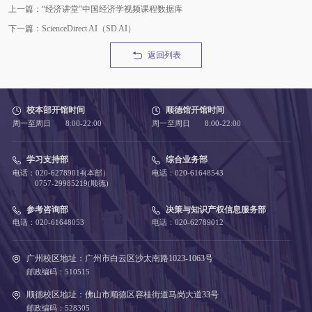
上一篇：“经济讲堂”中国经济学视频课程数据库
下一篇：ScienceDirect AI（SD AI）
返回列表
校本部开馆时间
顺德馆开馆时间
周一至周日 8:00-22:00
周一至周日 8:00-22:00
学习支持部
综合业务部
电话：020-62789014(本部）
电话：020-61648543
0757-29985219(顺德)
参考咨询部
决策与知识产权信息服务部
电话：020-61648053
电话：020-62789012
广州校区地址：广州市白云区沙太南路1023-1063号
邮政编码：510515
顺德校区地址：佛山市顺德区容桂街道马岗大道33号
邮政编码：528305