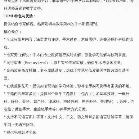
务观点的手术教育资源平台，非常适合用于医学院课程辅助、住院医师培训、专
科进修及远程教学支持。
JOMI 特色与优势：
提供结合专家解说、临床逻辑与教学架构的手术影音期刊。
核心亮点：
* 全流程影片内容：涵盖术前评估、手术过程、术后照护，完整还原外科操作流
程。
* 专家旁白解说：手术由专业医师进行实时讲解，强化学习理解与技巧掌握。
* 同行审查（Peer-reviewed）：影片皆经专家审核，确保学术与临床质量。
* 高画质多角度拍摄：专业团队录制，远优于常见的低质量医学影片或自录画
面。
* 在线虚拟见习：提供如临现场的学习体验，弥补临床实习及稀有案例的不足。
* 主题内容丰富多元：提供30个医学主题影片（包含：手术基本技能、一般外
科、眼科、骨科、妇产科、泌尿科、神经外科、胸腔外科、护理等）；另外，也
涵盖了微创手术、腹腔镜手术等13种手术方式分类。
* 支持不同语言影片字幕：支持中文、日文、韩文等10多国语言讲解字幕，确保
学习上无语言限制。
* 提供完整影片字幕