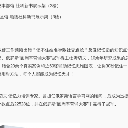
校本部馆-社科新书展示架（2楼）
区馆-顺德社科新书展示架（3楼）
致使工作频频出错？记不住姓名导致社交尴尬？反复记忆后的知识点
家、俄罗斯“圆周率背诵大赛”冠军得主杜姆切夫，10余年研究成果的
，结合20余个真实案例和近60张辅助记忆思维图表，让你30秒记
要用对方法，每个人都能成为记忆天才！
姆切夫 记忆力培训专家。曾担任俄罗斯语言学习网的顾问，后成为迅
数点后22528位，并在俄罗斯“圆周率背诵大赛”中赢得了冠军
。