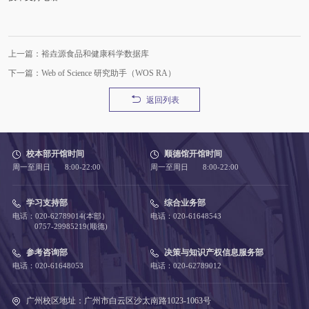
上一篇：裕垚源食品和健康科学数据库
下一篇：Web of Science 研究助手（WOS RA）
返回列表
校本部开馆时间
顺德馆开馆时间
周一至周日 8:00-22:00
周一至周日 8:00-22:00
学习支持部
综合业务部
电话：020-62789014(本部）
电话：020-61648543
0757-29985219(顺德)
参考咨询部
决策与知识产权信息服务部
电话：020-61648053
电话：020-62789012
广州校区地址：广州市白云区沙太南路1023-1063号