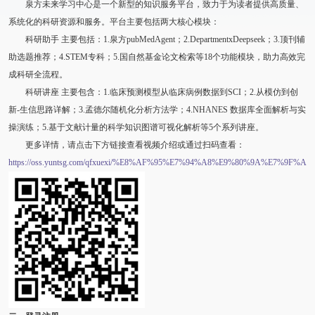
泉方未来学习中心是一个新型的知识服务平台，致力于为读者提供高质量、
系统化的科研资源和服务。平台主要包括两大核心模块：
科研助手 主要包括：1.泉方pubMedAgent；2.DepartmentxDeepseek；3.顶刊辅
助选题推荐；4.STEM专科；5.国自然基金论文检索等18个功能模块，助力高效完
成科研全流程。
科研讲座 主要包含：1.临床预测模型从临床病例数据到SCI；2.从模仿到创
新-生信思路详解；3.孟德尔随机化分析方法学；4.NHANES 数据库全面解析与实
操演练；5.基于文献计量的科学知识图谱可视化解析等5个系列讲座。
更多详情，请点击下方链接查看视频介绍或通过扫码查看：
https://oss.yuntsg.com/qfxuexi/%E8%AF%95%E7%94%A8%E9%80%9A%E7%9F%A5.