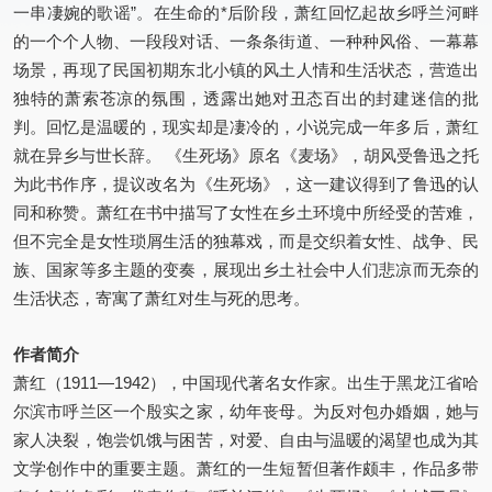
一串凄婉的歌谣”。在生命的*后阶段，萧红回忆起故乡呼兰河畔
的一个个人物、一段段对话、一条条街道、一种种风俗、一幕幕
场景，再现了民国初期东北小镇的风土人情和生活状态，营造出
独特的萧索苍凉的氛围，透露出她对丑态百出的封建迷信的批
判。回忆是温暖的，现实却是凄冷的，小说完成一年多后，萧红
就在异乡与世长辞。 《生死场》原名《麦场》，胡风受鲁迅之托
为此书作序，提议改名为《生死场》，这一建议得到了鲁迅的认
同和称赞。萧红在书中描写了女性在乡土环境中所经受的苦难，
但不完全是女性琐屑生活的独幕戏，而是交织着女性、战争、民
族、国家等多主题的变奏，展现出乡土社会中人们悲凉而无奈的
生活状态，寄寓了萧红对生与死的思考。
作者简介
萧红（1911—1942），中国现代著名女作家。出生于黑龙江省哈
尔滨市呼兰区一个殷实之家，幼年丧母。为反对包办婚姻，她与
家人决裂，饱尝饥饿与困苦，对爱、自由与温暖的渴望也成为其
文学创作中的重要主题。萧红的一生短暂但著作颇丰，作品多带