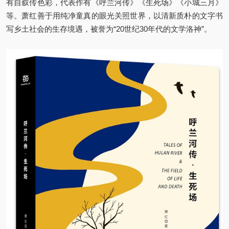
有自叙传色彩，代表作有《呼兰河传》《生死场》《小城三月》
等。萧红善于用纯净童真的眼光关照世界，以清新质朴的文字书
写乡土社会的生存境遇，被誉为“20世纪30年代的文学洛神”。