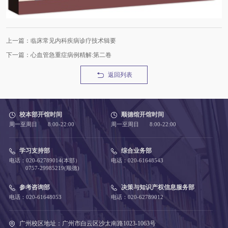
上一篇：临床常见内科疾病诊疗技术辑要
下一篇：心血管急重症病例精解:第二卷
返回列表
校本部开馆时间
顺德馆开馆时间
周一至周日 8:00-22:00
周一至周日 8:00-22:00
学习支持部
综合业务部
电话：020-62789014(本部）
电话：020-61648543
0757-29985219(顺德)
参考咨询部
决策与知识产权信息服务部
电话：020-61648053
电话：020-62789012
广州校区地址：广州市白云区沙太南路1023-1063号