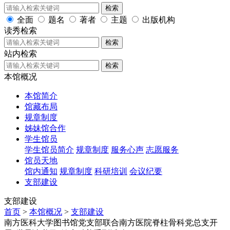
检索
全面
题名
著者
主题
出版机构
读秀检索
检索
站内检索
检索
本馆概况
本馆简介
馆藏布局
规章制度
姊妹馆合作
学生馆员
学生馆员简介
规章制度
服务心声
志愿服务
馆员天地
馆内通知
规章制度
科研培训
会议纪要
支部建设
支部建设
首页
>
本馆概况
>
支部建设
南方医科大学图书馆党支部联合南方医院脊柱骨科党总支开