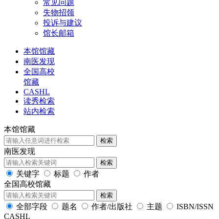
常见问题
失物招领
投诉与建议
馆长邮箱
本馆馆藏
南医发现
全国高校
馆藏
CASHL
读秀检索
站内检索
本馆馆藏
检索
南医发现
检索
关键字
标题
作者
全国高校馆藏
检索
全部字段
题名
作者/出版社
主题
ISBN/ISSN
CASHL