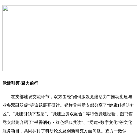
党建引领·聚力前行
在支部建设交流环节，双方围绕“如何激发党建活力”“推动党建与
业务双融双促”等议题展开研讨。脊柱骨科党支部分享了“健康科普进社
区”、“党建引领下基层”、“党建业务双融合” 等特色党建经验，图书馆
党支部则介绍了“书香润心・红色经典共读”、“党建+数字文化”等文化
服务项目，共同探讨了科研论文及创新研究方面问题。双方一致认