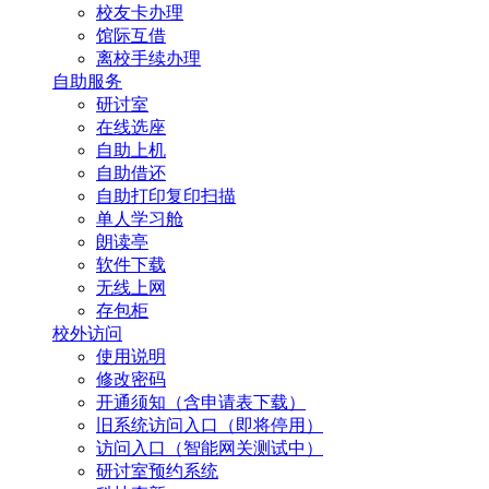
校友卡办理
馆际互借
离校手续办理
自助服务
研讨室
在线选座
自助上机
自助借还
自助打印复印扫描
单人学习舱
朗读亭
软件下载
无线上网
存包柜
校外访问
使用说明
修改密码
开通须知（含申请表下载）
旧系统访问入口（即将停用）
访问入口（智能网关测试中）
研讨室预约系统