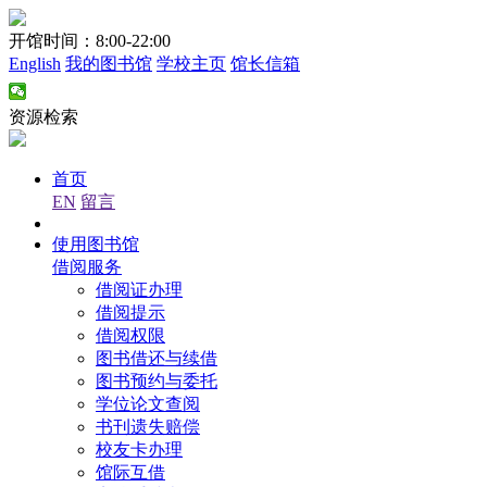
开馆时间：8:00-22:00
English
我的图书馆
学校主页
馆长信箱
资源检索
首页
EN
留言
使用图书馆
借阅服务
借阅证办理
借阅提示
借阅权限
图书借还与续借
图书预约与委托
学位论文查阅
书刊遗失赔偿
校友卡办理
馆际互借