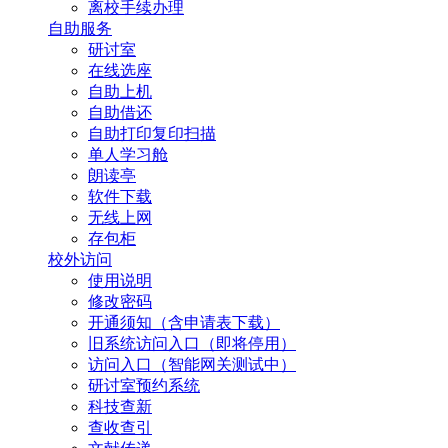
离校手续办理
自助服务
研讨室
在线选座
自助上机
自助借还
自助打印复印扫描
单人学习舱
朗读亭
软件下载
无线上网
存包柜
校外访问
使用说明
修改密码
开通须知（含申请表下载）
旧系统访问入口（即将停用）
访问入口（智能网关测试中）
研讨室预约系统
科技查新
查收查引