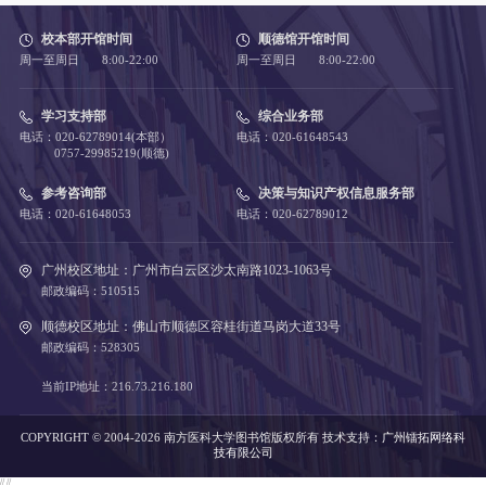
校本部开馆时间
顺德馆开馆时间
周一至周日 8:00-22:00
周一至周日 8:00-22:00
学习支持部
综合业务部
电话：020-62789014(本部）
电话：020-61648543
0757-29985219(顺德)
参考咨询部
决策与知识产权信息服务部
电话：020-61648053
电话：020-62789012
广州校区地址：广州市白云区沙太南路1023-1063号
邮政编码：510515
顺德校区地址：佛山市顺德区容桂街道马岗大道33号
邮政编码：528305
当前IP地址：216.73.216.180
COPYRIGHT © 2004-2026 南方医科大学图书馆版权所有
技术支持：
广州镭拓网络科
技有限公司
//
//