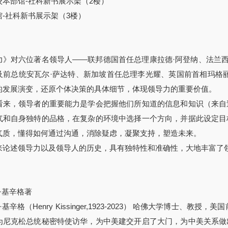
校本部馆-社科新书展示架（2楼）
-社科新书展示架（3楼）
力》对六位著名领导人——联邦德国首任总理康拉德·阿登纳、法兰西
及前总统安瓦尔·萨达特、新加坡首任总理李光耀、英国前首相玛格
的发展演变，还原个体决策的具体细节，体现领导力的重要价值。
看来，领导者的重要能力是学会把握他们所知道的信息和知识（来自
气和自身独特的品格，在复杂的环境中选择一个方向，并据此设定目
气质，懂得如何通过沟通，消除疑虑，凝聚支持，塑造未来。
来论述领导力以及领导人的历史，具有独特性和准确性，大地丰富了
利·基辛格著
·基辛格（Henry Kissinger,1923-2023） 哈佛大学博士、
为尼克松总统秘密特使访华，为中美建交开启了大门，为中美关系做