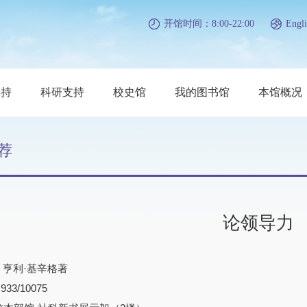
开馆时间：8:00-22:00
Engli
支持
科研支持
校史馆
我的图书馆
本馆概况
荐
论领导力
) 亨利·基辛格著
3/10075