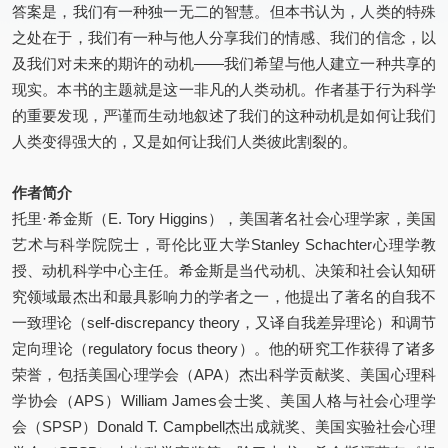
答案是，我们有一种独一无二的智慧。但本书认为，人类的特殊
之处在于，我们有一种与他人分享我们的情感、我们的信念，以
及我们对未来的期许的动机——我们希望与他人建立一种共享的
现实。本书的主题就是这一非凡的人类动机。作者基于行为科学
的重要发现，严谨而生动地叙述了我们的这种动机是如何让我们
人类变得强大的，又是如何让我们人类彼此割裂的。
作者简介
托里·希金斯（E. Tory Higgins），美国著名社会心理学家，美国
艺术与科学院院士，哥伦比亚大学Stanley Schachter心理学教
授、动机科学中心主任。希金斯是当代动机、决策和社会认知研
究领域最杰出和最具影响力的学者之一，他提出了著名的自我不
一致理论（self-discrepancy theory，又译自我差异理论）和调节
定向理论（regulatory focus theory）。他的研究工作获得了诸多
荣誉，包括美国心理学会（APA）杰出科学贡献奖、美国心理科
学协会（APS）William James会士奖、美国人格与社会心理学
会（SPSP）Donald T. Campbell杰出成就奖、美国实验社会心理