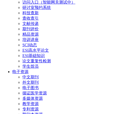
访问入口（智能网关测试中）
研讨室预约系统
科技查新
查收查引
文献传递
期刊评价
精品资源
培训讲座
SCI动态
ESI高水平论文
ESI基础知识
论文重复性检测
学生馆员
电子资源
中文期刊
外文期刊
电子图书
循证医学资源
多媒体资源
教学资源
专利资源