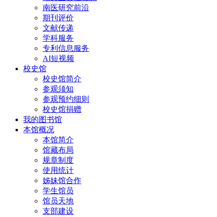
南医研究前沿
期刊评价
文献传递
学科服务
专利信息服务
AI短视频
校史馆
校史馆简介
参观须知
参观预约细则
校史馆捐赠
我的图书馆
本馆概况
本馆简介
馆藏布局
规章制度
使用统计
姊妹馆合作
学生馆员
馆员天地
支部建设