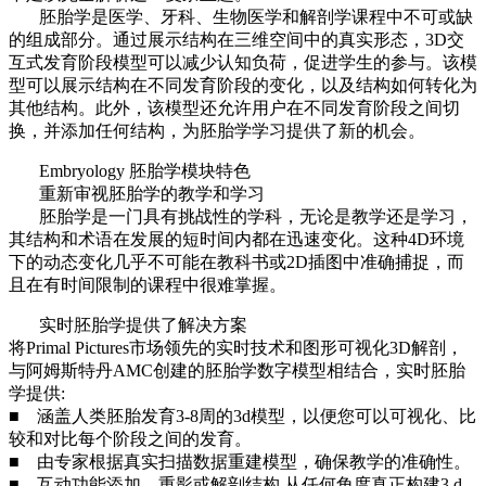
胚胎学是医学、牙科、生物医学和解剖学课程中不可或缺
的组成部分。通过展示结构在三维空间中的真实形态，3D交
互式发育阶段模型可以减少认知负荷，促进学生的参与。该模
型可以展示结构在不同发育阶段的变化，以及结构如何转化为
其他结构。此外，该模型还允许用户在不同发育阶段之间切
换，并添加任何结构，为胚胎学学习提供了新的机会。
Embryology 胚胎学模块特色
重新审视胚胎学的教学和学习
胚胎学是一门具有挑战性的学科，无论是教学还是学习，
其结构和术语在发展的短时间内都在迅速变化。这种4D环境
下的动态变化几乎不可能在教科书或2D插图中准确捕捉，而
且在有时间限制的课程中很难掌握。
实时胚胎学提供了解决方案
将Primal Pictures市场领先的实时技术和图形可视化3D解剖，
与阿姆斯特丹AMC创建的胚胎学数字模型相结合，实时胚胎
学提供:
■ 涵盖人类胚胎发育3-8周的3d模型，以便您可以可视化、比
较和对比每个阶段之间的发育。
■ 由专家根据真实扫描数据重建模型，确保教学的准确性。
■ 互动功能添加、重影或解剖结构,从任何角度真正构建3 d