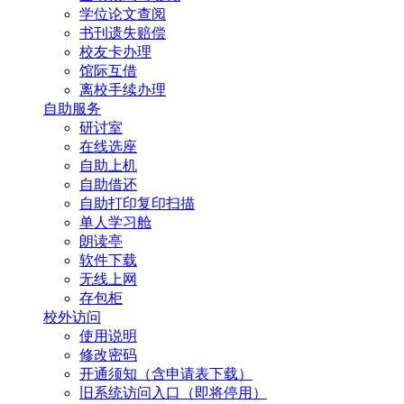
学位论文查阅
书刊遗失赔偿
校友卡办理
馆际互借
离校手续办理
自助服务
研讨室
在线选座
自助上机
自助借还
自助打印复印扫描
单人学习舱
朗读亭
软件下载
无线上网
存包柜
校外访问
使用说明
修改密码
开通须知（含申请表下载）
旧系统访问入口（即将停用）