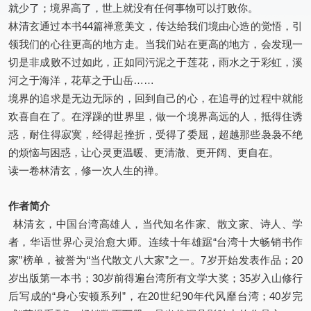
就少了；境界高了，世上就没有任何事物可以打败你。
林清玄通过本书44篇禅意美文，传达给我们境由心造的觉悟，引
领我们的心往更高的地方走。当我们站在更高的地方，会发现一
切是非成败不过如此，正如同污泥之于莲花，雨水之于彩虹，溪
河之于海洋，花草之于山岳……
境界的追求是无边无际的，回到自己的心，在追寻的过程中就能
欢喜自在了。在浮躁的世界里，做一个境界高远的人，抵得住诱
惑，耐住得寂寞，经得起挫折，受得了委屈，超越那些袅袅不绝
的烦恼与困惑，让心灵更温暖、更清澈、更开阔、更自在。
读一卷林清玄，修一次人生的禅。
作者简介
林清玄，中国台湾高雄人，当代知名作家、散文家、诗人、学
者，华语世界心灵治愈大师。连续十年雄踞“台湾十大畅销书作
家”榜单，被誉为“当代散文八大家”之一。7岁开始发表作品；20
岁出版第一本书；30岁前得遍台湾所有文学大奖；35岁入山修行
后写成的“身心安顿系列”，在20世纪90年代风靡台湾；40岁完