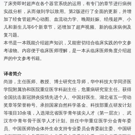
了床旁即时超声在各个器官系统的运用，有专门的章节进行病例
实战分析，从而做到学以致用。第2版进行了全面的更新，并增
加了经食管超声心动图、血流动力学、晚期妊娠、经颅超声、小
儿和新生儿等6个新章节，还增加了超声视频、新的临床病例及
复习题。
本书是一本既能介绍超声知识，又能密切结合临床实践的中文参
考读物。内容便于临床医师理解，是一本从临床医师角度介绍超
声的中文参考书籍。
译者简介
尚游，主任医师、教授、博士研究生导师，华中科技大学同济医
学院附属协和医院重症医学科副主任，危重病研究室主任。获得
全国抗击新冠肺炎疫情先进个人、中国好医生、湖北省五一劳动
奖章等荣誉称号。承担国家自然科学基金、科技部重点研发计划
等项目10余项，入选湖北省医学青年拔尖人才（第一层次）、武
汉市中青年骨干医学人才计划。担任中华重症医学分会青年委
员、中国医师协会体外生命支持专业委员会青委副主委、中国研