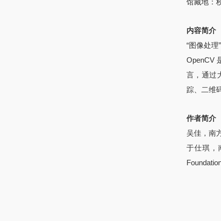
馆藏地：
内容简介
“图像处
OpenCV
言，通过
踪、二维
作者简介
吴佳，南
于仕琪，
Foundat