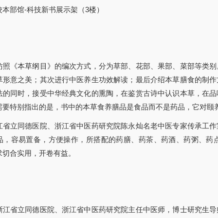
校本部馆-科技新书展示架（3楼）
仿照《本草纲目》的编次方式，分为草部、花部、果部、菜部等类别
草形意之美；其次进行中医养生功效解读；最后介绍本草膳食的制作
法的同时，接受中华经典文化的熏陶，在鉴赏古诗中认识本草，在品
需要特别指出的是，书中的本草食养膳品是食品而不是药品，它对颐
江省立同德医院、浙江省中医药研究院陈永灿名老中医专家传承工作
品，容易置备，方便操作，所搭配的药膳、药茶、药酒、药粥、药
求切合实用，开卷有益。
浙江省立同德医院、浙江省中医药研究院主任中医师，博士研究生导