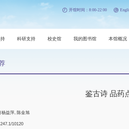
开馆时间：8:00-22:00
Engli
支持
科研支持
校史馆
我的图书馆
本馆概况
荐
鉴古诗 品药
杨益萍, 陈金旭
7.1/10120