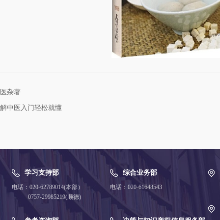
医杂著
解中医入门轻松就懂
学习支持部
综合业务部
电话：020-62789014(本部）
电话：020-61648543
0757-29985219(顺德)