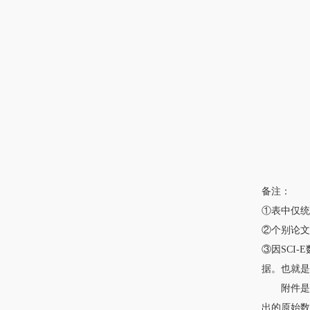
备注：
①表中仅统计
②个别论
③因SCI
据。也就是
附件是20
出的原始数