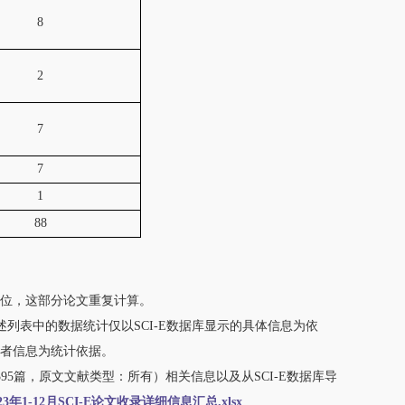
8
2
7
7
1
88
单位，这部分论文重复计算。
述列表中的数据统计仅以SCI-E数据库显示的具体信息为依
者信息为统计依据。
95篇，原文文献类型：所有）相关信息以及从SCI-E数据库导
023年1-12月SCI-E论文收录详细信息汇总.xlsx