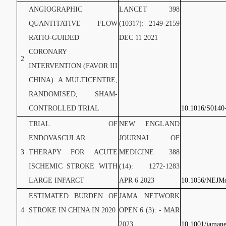
ANGIOGRAPHIC
LANCET 398
QUANTITATIVE FLOW
(10317): 2149-2159
RATIO-GUIDED
DEC 11 2021
CORONARY
2
INTERVENTION (FAVOR III
CHINA): A MULTICENTRE,
RANDOMISED, SHAM-
CONTROLLED TRIAL
10.1016/S0140
TRIAL OF
NEW ENGLAND
ENDOVASCULAR
JOURNAL OF
3
THERAPY FOR ACUTE
MEDICINE 388
ISCHEMIC STROKE WITH
(14): 1272-1283
LARGE INFARCT
APR 6 2023
10.1056/NEJM
ESTIMATED BURDEN OF
JAMA NETWORK
4
STROKE IN CHINA IN 2020
OPEN 6 (3): - MAR
2023
10.1001/jaman