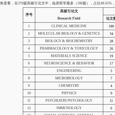
看，在370篇高被引论文中，临床医学最多（180篇），占比48.65%，
高被引论文
序号
Research Field
论文
1
CLINICAL MEDICINE
180
2
MOLECULAR BIOLOGY & GENETICS
34
3
BIOLOGY & BIOCHEMISTRY
28
4
PHARMACOLOGY & TOXICOLOGY
26
5
MATERIALS SCIENCE
19
6
NEUROSCIENCE & BEHAVIOR
17
7
ENGINEERING
5
8
MICROBIOLOGY
7
9
CHEMISTRY
4
10
PHYSICS
9
11
PSYCHIATRY/PSYCHOLOGY
11
12
IMMUNOLOGY
6