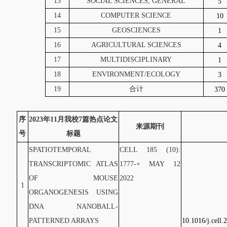
13
SOCIAL SCIENCES, GENERAL
5
14
COMPUTER SCIENCE
10
15
GEOSCIENCES
1
16
AGRICULTURAL SCIENCES
4
17
MULTIDISCIPLINARY
1
18
ENVIRONMENT/ECOLOGY
3
19
合计
370
序
2023
年11月我校7篇热点论文
来源期刊
号
标题
SPATIOTEMPORAL
CELL 185 (10):
TRANSCRIPTOMIC ATLAS
1777-+ MAY 12
OF MOUSE
2022
1
ORGANOGENESIS USING
DNA NANOBALL-
PATTERNED ARRAYS
10.1016/j.cell.