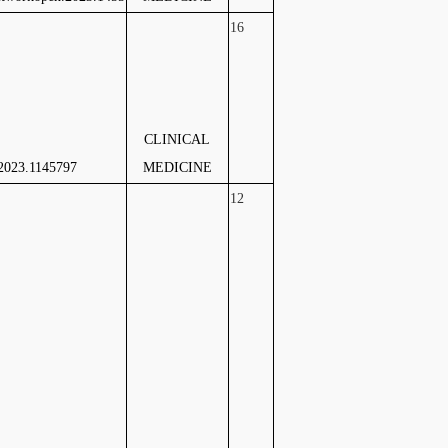
16
CLINICAL
2023.1145797
MEDICINE
12