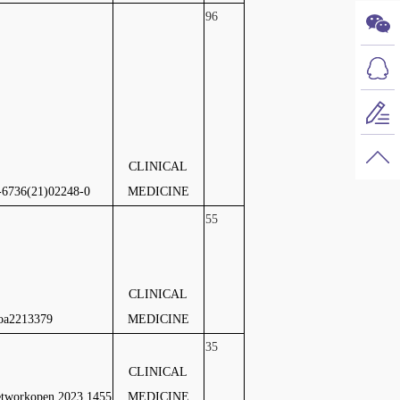
96
CLINICAL
-6736(21)02248-0
MEDICINE
55
CLINICAL
oa2213379
MEDICINE
35
CLINICAL
etworkopen.2023.1455
MEDICINE