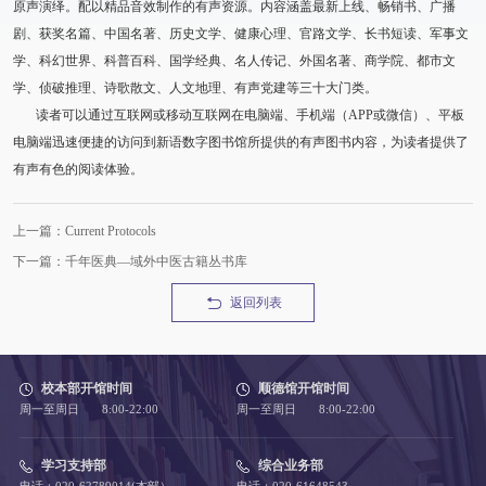
原声演绎。配以精品音效制作的有声资源。内容涵盖最新上线、畅销书、广播
剧、获奖名篇、中国名著、历史文学、健康心理、官路文学、长书短读、军事文
学、科幻世界、科普百科、国学经典、名人传记、外国名著、商学院、都市文
学、侦破推理、诗歌散文、人文地理、有声党建等三十大门类。
读者可以通过互联网或移动互联网在电脑端、手机端（APP或微信）、平板
电脑端迅速便捷的访问到新语数字图书馆所提供的有声图书内容，为读者提供了
有声有色的阅读体验。
上一篇：Current Protocols
下一篇：千年医典—域外中医古籍丛书库
返回列表
校本部开馆时间
顺德馆开馆时间
周一至周日 8:00-22:00
周一至周日 8:00-22:00
学习支持部
综合业务部
电话：020-62789014(本部）
电话：020-61648543