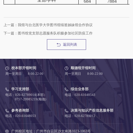
684
7884
上一篇：我馆与台北医学大学图书馆续签姊妹馆合作协议
下一篇：图书馆党支部志愿服务队积极参加社区防疫工作
返回列表
校本部开馆时间
顺德馆开馆时间
周一至周日 8:00-22:00
周一至周日 8:00-22:00
学习支持部
综合业务部
电话：020-62789014(本部）
电话：020-61648543
0757-29985219(顺德)
参考咨询部
决策与知识产权信息服务部
电话：020-61648053
电话：020-62789012
广州校区地址：广州市白云区沙太南路1023-1063号