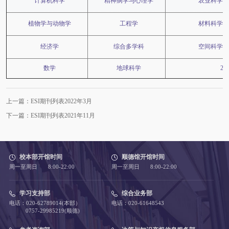
计算机科学
精神病学与心理学
农业科学
植物学与动物学
工程学
材料科学
经济学
综合多学科
空间科学
数学
地球科学
2
上一篇：ESI期刊列表2022年3月
下一篇：ESI期刊列表2021年11月
校本部开馆时间
顺德馆开馆时间
周一至周日 8:00-22:00
周一至周日 8:00-22:00
学习支持部
综合业务部
电话：020-62789014(本部）
电话：020-61648543
0757-29985219(顺德)